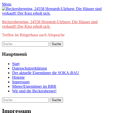
Zum
Facebook
E-
Menu
Inhalt
Mail
springen
Beckersbergring, 24558 Henstedt-Ulzburg: Die Häuser sind
verkauft! Der Kiez erholt sich.
Treffen im Bürgerhaus nach Absprache
Suche
nach:
Hauptmenü
Start
Datenschutzerklärung
Der aktuelle Eigentümer die SOKA-BAU
Historie
Impressum
Mieter/Eigentümer im BBR
Wir sind die Beckersberger!
bei
Suche
der
nach:
Suche
Impressum