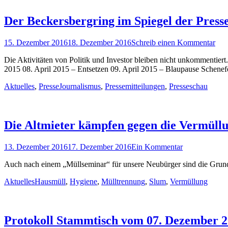
Der Beckersbergring im Spiegel der Press
Posted
15. Dezember 2016
18. Dezember 2016
Schreib einen Kommentar
on
Die Aktivitäten von Politik und Investor bleiben nicht unkommentier
2015 08. April 2015 – Entsetzen 09. April 2015 – Blaupause Schenefe
Kategorien
Schlagworte
Aktuelles
,
Presse
Journalismus
,
Pressemitteilungen
,
Presseschau
Die Altmieter kämpfen gegen die Vermüll
Posted
13. Dezember 2016
17. Dezember 2016
Ein Kommentar
on
Auch nach einem „Müllseminar“ für unsere Neubürger sind die Grund
Kategorien
Schlagworte
Aktuelles
Hausmüll
,
Hygiene
,
Mülltrennung
,
Slum
,
Vermüllung
Protokoll Stammtisch vom 07. Dezember 