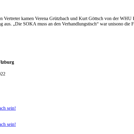
ten Vertreter kamen Verena Grützbach und Kurt Göttsch von der WHU H
sung aus. „Die SOKA muss an den Verhandlungstisch“ war unisono die 
Ulzburg
022
ach sein!
ach sein!