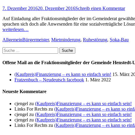
Posted
7. Dezember 2016
20. Dezember 2016
Schreib einen Kommentar
on
Auf Einladung aller Fraktionsmitglieder der im Gemeinderat gewähl
sprachen sich doch alle Anwesenden für eine sozialverträgliche Lö
weiterlesen…
Kategorien
Schlagworte
Allgemein
Bürgermeister
,
Mietminderung
,
Ruhestörung
,
Soka-Bau
Suche
nach:
Offene Mail an die Fraktionsmitglieder der Gemeinde Henstedt-
(Kaufpreis)Finanzierung – es kann so einfach sein!
15. März 2
Fratzenbuch – Neudeutsch facebook
1. März 2022
Neueste Kommentare
cjengel
zu
(Kaufpreis)Finanzierung – es kann so einfach sein!
Links For Rechts
zu
(Kaufpreis)Finanzierung – es kann so einf
cjengel
zu
(Kaufpreis)Finanzierung – es kann so einfach sein!
cjengel
zu
(Kaufpreis)Finanzierung – es kann so einfach sein!
Links For Rechts
zu
(Kaufpreis)Finanzierung – es kann so einf