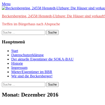
Zum
Facebook
E-
Menu
Inhalt
Mail
springen
Beckersbergring, 24558 Henstedt-Ulzburg: Die Häuser sind verkauft! 
Treffen im Bürgerhaus nach Absprache
Suche
nach:
Hauptmenü
Start
Datenschutzerklärung
Der aktuelle Eigentümer die SOKA-BAU
Historie
Impressum
Mieter/Eigentümer im BBR
Wir sind die Beckersberger!
bei
Suche
der
nach:
Suche
Monat:
Dezember 2016