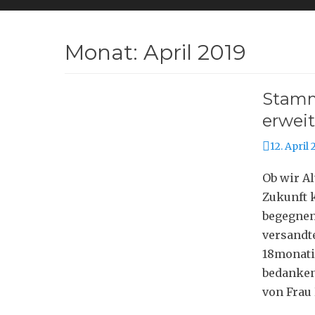
Monat:
April 2019
Stamm
erwei
Posted
12. April 
on
Ob wir A
Zukunft 
begegnen
versandt
18monati
bedanken
von Frau