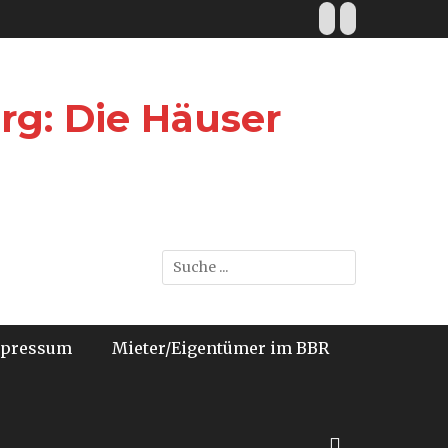
Facebook
E-
Mail
rg: Die Häuser
Suche
nach:
pressum
Mieter/Eigentümer im BBR
bei