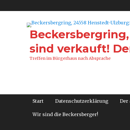
Zum
Inhalt
springen
Beckersbergring,
sind verkauft! Der
Treffen im Bürgerhaus nach Absprache
Hauptmenü
Start
Datenschutzerklärung
Der 
Wir sind die Beckersberger!