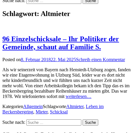
Suche nach:
Schlagwort:
Altmieter
96 Einzelschicksale – Ihr Politiker der
Gemeinde, schaut auf Familie S.
Posted on
8. Februar 2018
22. Mai 2025
Schreib einen Kommentar
Als wir seinerzeit von Bayern nach Henstedt-Ulzburg zogen, fanden
wir eine Etagenwohnung in Ulzburg Süd, leider war es dort nicht
sehr kinderfreundlich und wir fühlten uns nach kurzer Zeit nicht
mehr wohl. Von einer Arbeitskollegin bekam ich den Tipp das es im
Beckersbergring bezahlbare Reihenhäuser zu mieten gibt. Das war
1978. Wir telefonierten sofort mit
weiterlesen…
Kategorien
Allgemein
Schlagworte
Altmieter
,
Leben im
Beckersbergring
,
Mieter
,
Schicksal
Suche nach: