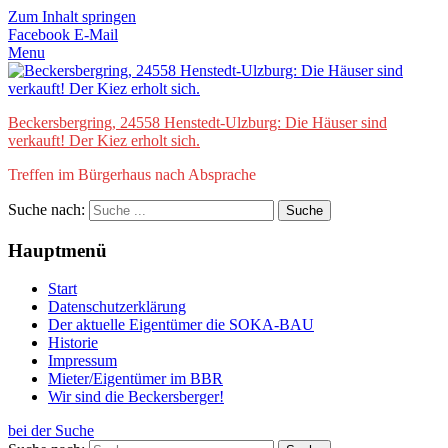
Zum Inhalt springen
Facebook
E-Mail
Menu
Beckersbergring, 24558 Henstedt-Ulzburg: Die Häuser sind
verkauft! Der Kiez erholt sich.
Treffen im Bürgerhaus nach Absprache
Suche nach:
Hauptmenü
Start
Datenschutzerklärung
Der aktuelle Eigentümer die SOKA-BAU
Historie
Impressum
Mieter/Eigentümer im BBR
Wir sind die Beckersberger!
bei der Suche