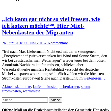
„Ich kann gar nicht so viel fressen, wie
ich kotzen möchte“*. Hier Miet-
Nebenkosten der Migranten
Posted
26. Juni 2018
27. Juni 2018
2 Kommentare
on
*frei nach Max Liebermann Nicht erst mit der erzwungenen
„Energiewende“ (wir verschenken bei Wind und Sonne Strom, den
wir bei „austauscharmen Wetterlagen“ wieder teuer bei dem bösen
Atomkraft-Nachbarn kaufen müssen, schließen aber
Wasserkraftwerke mangels Rentabilität) versucht der deutsche
Michel zu sparen wo er kann; schließlich zahlen wir die höchsten
Stromkosten europaweit (siehe auch Darstellung im
weiterlesen…
Kategorien
Schlagworte
Aktuelles
kaltmiete
,
laufende kosten
,
nebenkosten
,
strom
,
stromkosten
,
warmmiete
Suche
nach:
Offene Mail an die Fraktionsmitglieder der Gemeinde Henstedt-