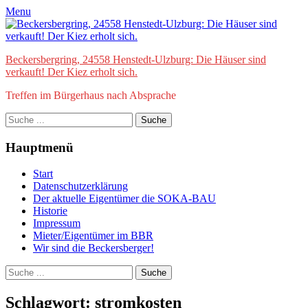
Zum
Facebook
E-
Menu
Inhalt
Mail
springen
Beckersbergring, 24558 Henstedt-Ulzburg: Die Häuser sind
verkauft! Der Kiez erholt sich.
Treffen im Bürgerhaus nach Absprache
Suche
nach:
Hauptmenü
Start
Datenschutzerklärung
Der aktuelle Eigentümer die SOKA-BAU
Historie
Impressum
Mieter/Eigentümer im BBR
Wir sind die Beckersberger!
bei
Suche
der
nach:
Suche
Schlagwort:
stromkosten