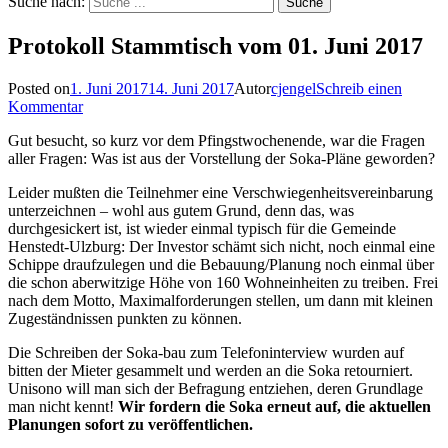
Suche nach:
Protokoll Stammtisch vom 01. Juni 2017
Posted on
1. Juni 2017
14. Juni 2017
Autor
cjengel
Schreib einen
Kommentar
Gut besucht, so kurz vor dem Pfingstwochenende, war die Fragen
aller Fragen: Was ist aus der Vorstellung der Soka-Pläne geworden?
Leider mußten die Teilnehmer eine Verschwiegenheitsvereinbarung
unterzeichnen – wohl aus gutem Grund, denn das, was
durchgesickert ist, ist wieder einmal typisch für die Gemeinde
Henstedt-Ulzburg: Der Investor schämt sich nicht, noch einmal eine
Schippe draufzulegen und die Bebauung/Planung noch einmal über
die schon aberwitzige Höhe von 160 Wohneinheiten zu treiben. Frei
nach dem Motto, Maximalforderungen stellen, um dann mit kleinen
Zugeständnissen punkten zu können.
Die Schreiben der Soka-bau zum Telefoninterview wurden auf
bitten der Mieter gesammelt und werden an die Soka retourniert.
Unisono will man sich der Befragung entziehen, deren Grundlage
man nicht kennt!
Wir fordern die Soka erneut auf, die aktuellen
Planungen sofort zu veröffentlichen.