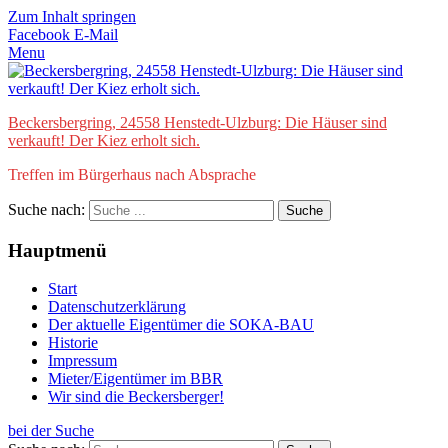
Zum Inhalt springen
Facebook
E-Mail
Menu
Beckersbergring, 24558 Henstedt-Ulzburg: Die Häuser sind
verkauft! Der Kiez erholt sich.
Treffen im Bürgerhaus nach Absprache
Suche nach:
Hauptmenü
Start
Datenschutzerklärung
Der aktuelle Eigentümer die SOKA-BAU
Historie
Impressum
Mieter/Eigentümer im BBR
Wir sind die Beckersberger!
bei der Suche