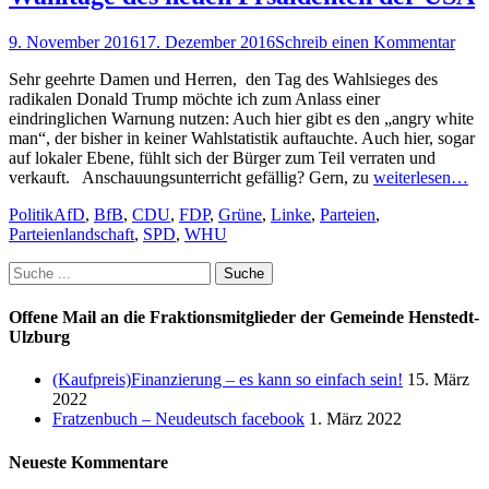
Posted
9. November 2016
17. Dezember 2016
Schreib einen Kommentar
on
Sehr geehrte Damen und Herren, den Tag des Wahlsieges des
radikalen Donald Trump möchte ich zum Anlass einer
eindringlichen Warnung nutzen: Auch hier gibt es den „angry white
man“, der bisher in keiner Wahlstatistik auftauchte. Auch hier, sogar
auf lokaler Ebene, fühlt sich der Bürger zum Teil verraten und
verkauft. Anschauungsunterricht gefällig? Gern, zu
weiterlesen…
Kategorien
Schlagworte
Politik
AfD
,
BfB
,
CDU
,
FDP
,
Grüne
,
Linke
,
Parteien
,
Parteienlandschaft
,
SPD
,
WHU
Suche
nach:
Offene Mail an die Fraktionsmitglieder der Gemeinde Henstedt-
Ulzburg
(Kaufpreis)Finanzierung – es kann so einfach sein!
15. März
2022
Fratzenbuch – Neudeutsch facebook
1. März 2022
Neueste Kommentare