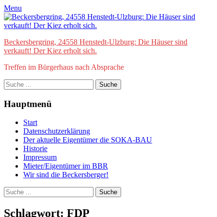
Zum
Facebook
E-
Menu
Inhalt
Mail
springen
Beckersbergring, 24558 Henstedt-Ulzburg: Die Häuser sind
verkauft! Der Kiez erholt sich.
Treffen im Bürgerhaus nach Absprache
Suche
nach:
Hauptmenü
Start
Datenschutzerklärung
Der aktuelle Eigentümer die SOKA-BAU
Historie
Impressum
Mieter/Eigentümer im BBR
Wir sind die Beckersberger!
bei
Suche
der
nach:
Suche
Schlagwort:
FDP