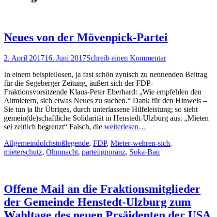
Neues von der Mövenpick-Partei
Posted
2. April 2017
16. Juni 2017
Schreib einen Kommentar
on
In einem beispiellosen, ja fast schön zynisch zu nennenden Beitrag
für die Segeberger Zeitung, äußert sich der FDP-
Fraktionsvorsitzende Klaus-Peter Eberhard: „Wie empfehlen den
Altmietern, sich etwas Neues zu suchen.“ Dank für den Hinweis –
Sie tun ja Ihr Übriges, durch unterlassene Hilfeleistung; so sieht
gemein(de)schaftliche Solidarität in Henstedt-Ulzburg aus. „Mieten
sei zeitlich begrenzt“ Falsch, die
weiterlesen…
Kategorien
Schlagworte
Allgemein
dolchstoßlegende
,
FDP
,
Mieter-wehren-sich
,
mieterschutz
,
Ohnmacht
,
parteiignoranz
,
Soka-Bau
Offene Mail an die Fraktionsmitglieder
der Gemeinde Henstedt-Ulzburg zum
Wahltage des neuen Prsäidenten der USA