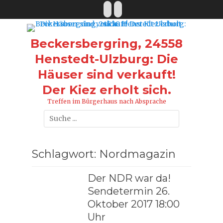
Zum
Facebook
E-
Inhalt
Mail
springen
Beckersbergring, 24558
Henstedt-Ulzburg: Die
Häuser sind verkauft!
Der Kiez erholt sich.
Treffen im Bürgerhaus nach Absprache
Suche
nach:
Schlagwort:
Nordmagazin
Der NDR war da!
Sendetermin 26.
Oktober 2017 18:00
Uhr