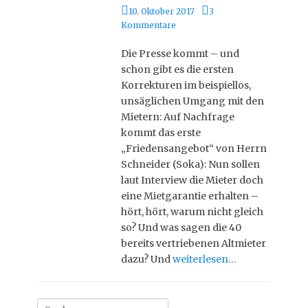
P
10. Oktober 2017
3
o
Kommentare
s
t
Die Presse kommt – und
e
schon gibt es die ersten
d
Korrekturen im beispiellos,
o
unsäglichen Umgang mit den
n
Mietern: Auf Nachfrage
kommt das erste
„Friedensangebot“ von Herrn
Schneider (Soka): Nun sollen
laut Interview die Mieter doch
eine Mietgarantie erhalten –
hört, hört, warum nicht gleich
so? Und was sagen die 40
bereits vertriebenen Altmieter
dazu? Und
weiterlesen…
Suche